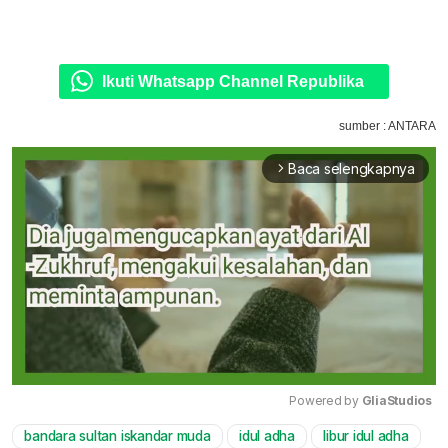
Ikuti Whatsapp Channel Republika
sumber : ANTARA
Baca selengkapnya
arrow_forward_ios
Powered by 
GliaStudios
bandara sultan iskandar muda
idul adha
libur idul adha
Mute