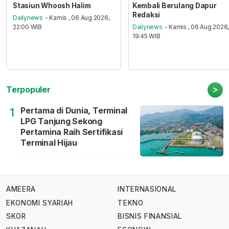
Stasiun Whoosh Halim
Kembali Berulang Dapur
Redaksi
Dailynews
- Kamis , 06 Aug 2026,
22:00 WIB
Dailynews
- Kamis , 06 Aug 2026
19:45 WIB
>
Terpopuler
Pertama di Dunia, Terminal
1
LPG Tanjung Sekong
Pertamina Raih Sertifikasi
Terminal Hijau
AMEERA
INTERNASIONAL
EKONOMI SYARIAH
TEKNO
SKOR
BISNIS FINANSIAL