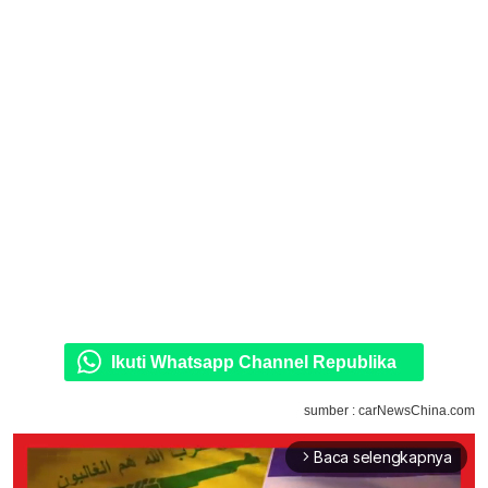
Ikuti Whatsapp Channel Republika
sumber : carNewsChina.com
Baca selengkapnya
arrow_forward_ios