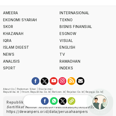
AMEERA
INTERNASIONAL
EKONOMI SYARIAH
TEKNO
SKOR
BISNIS FINANSIAL
KHAZANAH
ESGNOW
IQRA
VISUAL
ISLAM DIGEST
ENGLISH
NEWS
TV
ANALISIS
RAMADHAN
SPORT
INDEKS
About Us
|
Pedoman Siber
|
Disclaimer
Republika.id
|
Ihram.republika.co.id
|
Retizen.id
|
Rejabar.co.id
|
Rejogja.co.id
|
Republika telah diverifikasi oleh Dewan Pers
Sertifikat Nomor 1058/DP-Verifikasi/K/XII/2022
https://dewanpers.or.id/data/perusahaanpers
Ask me!