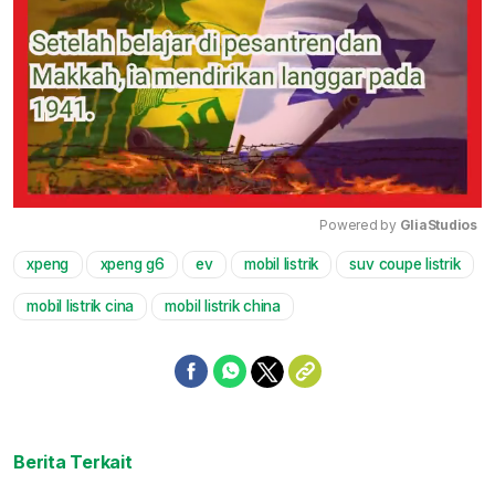
Powered by 
GliaStudios
xpeng
xpeng g6
ev
mobil listrik
suv coupe listrik
Mute
mobil listrik cina
mobil listrik china
Berita Terkait