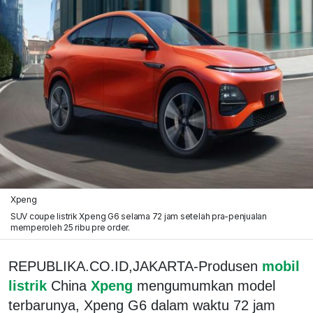
Xpeng
SUV coupe listrik Xpeng G6 selama 72 jam setelah pra-penjualan
memperoleh 25 ribu pre order.
REPUBLIKA.CO.ID,JAKARTA-Produsen
mobil
listrik
China
Xpeng
mengumumkan model
terbarunya, Xpeng G6 dalam waktu 72 jam