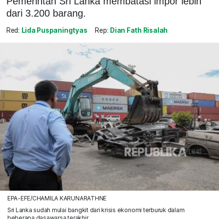
Pemerintah Sri Lanka membatasi impor lebih
dari 3.200 barang.
Red:
Lida Puspaningtyas
Rep:
Dian Fath Risalah
EPA-EFE/CHAMILA KARUNARATHNE
Sri Lanka sudah mulai bangkit dari krisis ekonomi terburuk dalam
beberapa dasawarsa terakhir.