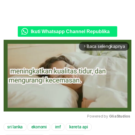
Ikuti Whatsapp Channel Republika
Baca selengkapnya
arrow_forward_ios
Powered by 
GliaStudios
sri lanka
ekonomi
imf
kereta api
Mute