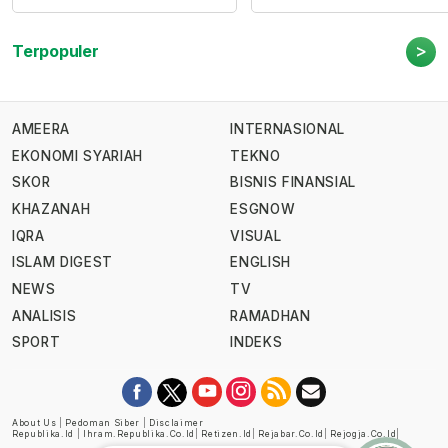
>
Terpopuler
AMEERA
INTERNASIONAL
EKONOMI SYARIAH
TEKNO
SKOR
BISNIS FINANSIAL
KHAZANAH
ESGNOW
IQRA
VISUAL
ISLAM DIGEST
ENGLISH
NEWS
TV
ANALISIS
RAMADHAN
SPORT
INDEKS
About Us
|
Pedoman Siber
|
Disclaimer
Republika.id
|
Ihram.republika.co.id
|
Retizen.id
|
Rejabar.co.id
|
Rejogja.co.id
|