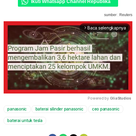
Ikuti Whatsapp Channel Republika
sumber : Reuters
Baca selengkapnya
arrow_forward_ios
Powered by 
GliaStudios
panasonic
baterai silinder panasonic
ceo panasonic
Mute
baterai untuk tesla