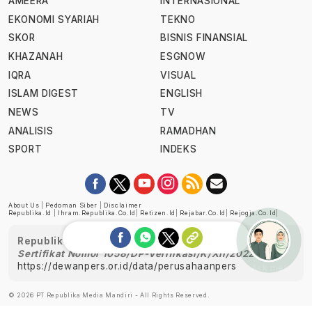
AMEERA
INTERNASIONAL
EKONOMI SYARIAH
TEKNO
SKOR
BISNIS FINANSIAL
KHAZANAH
ESGNOW
IQRA
VISUAL
ISLAM DIGEST
ENGLISH
NEWS
TV
ANALISIS
RAMADHAN
SPORT
INDEKS
About Us
|
Pedoman Siber
|
Disclaimer
Republika.id
|
Ihram.republika.co.id
|
Retizen.id
|
Rejabar.co.id
|
Rejogja.co.id
|
Republika telah diverifikasi oleh Dewan Pers
Sertifikat Nomor 1058/DP-Verifikasi/K/XII/2022
https://dewanpers.or.id/data/perusahaanpers
Ask me!
© 2026 PT Republika Media Mandiri - All Rights Reserved.