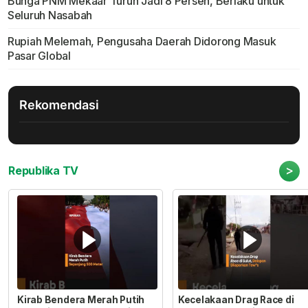
Bunga PNM Mekaar Turun Jadi 8 Persen, Berlaku untuk
Seluruh Nasabah
Rupiah Melemah, Pengusaha Daerah Didorong Masuk
Pasar Global
Rekomendasi
>
Republika TV
Kirab Bendera Merah Putih
Kecelakaan Drag Race di