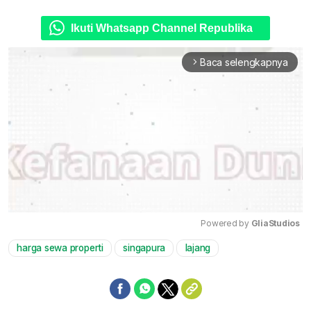
Ikuti Whatsapp Channel Republika
Baca selengkapnya
arrow_forward_ios
Powered by 
GliaStudios
harga sewa properti
singapura
lajang
Mute