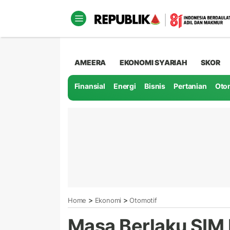
AMEERA
EKONOMI SYARIAH
SKOR
Finansial
Energi
Bisnis
Pertanian
Oto
>
>
Home
Ekonomi
Otomotif
Masa Berlaku SIM