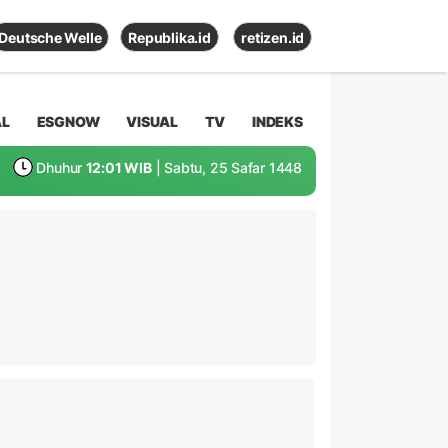
Deutsche Welle
Republika.id
retizen.id
AL
ESGNOW
VISUAL
TV
INDEKS
Dhuhur
12:01 WIB
| Sabtu, 25 Safar 1448