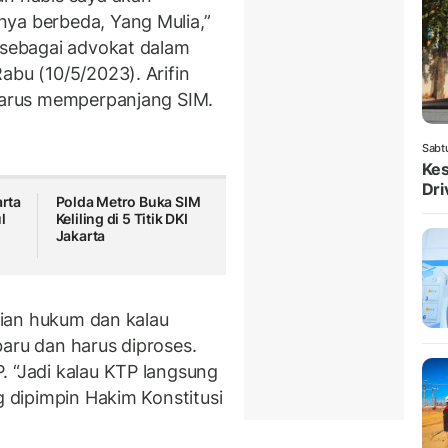
ya berbeda, Yang Mulia,”
i sebagai advokat dalam
abu (10/5/2023). Arifin
 harus memperpanjang SIM.
Sabt
Kes
Dri
arta
Polda Metro Buka SIM
l
Keliling di 5 Titik DKI
Jakarta
stian hukum dan kalau
aru dan harus diproses.
. “Jadi kalau KTP langsung
g dipimpin Hakim Konstitusi