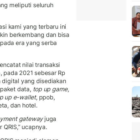
ang meliputi seluruh
asi kami yang terbaru ini
akin berkembang dan bisa
 pada era yang serba
ncatat nilai transaksi
a, pada 2021 sebesar Rp
 digital yang disediakan
 paket data,
top up game
,
p up e-wallet
, ppob,
eta, dan hotel.
yment gateway
juga
 QRIS,” ucapnya.