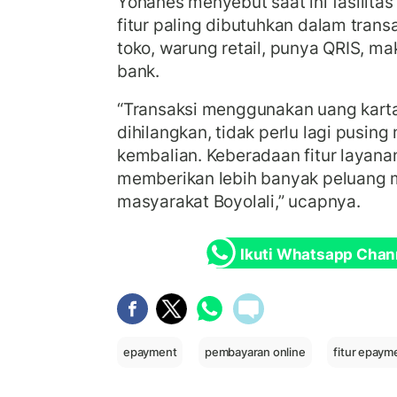
Yohanes menyebut saat ini fasilita
fitur paling dibutuhkan dalam transak
toko, warung retail, punya QRIS, mak
bank.
“Transaksi menggunakan uang karta
dihilangkan, tidak perlu lagi pusing
kembalian. Keberadaan fitur layana
memberikan lebih banyak peluang 
masyarakat Boyolali,” ucapnya.
Ikuti Whatsapp Chan
epayment
pembayaran online
fitur epaym