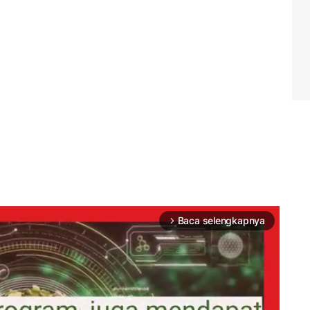
Baca selengkapnya
arrow_forward_ios