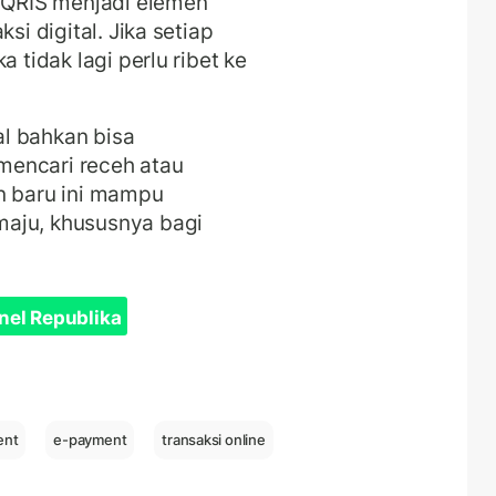
s QRIS menjadi elemen
si digital. Jika setiap
a tidak lagi perlu ribet ke
l bahkan bisa
 mencari receh atau
n baru ini mampu
maju, khususnya bagi
nel Republika
ent
e-payment
transaksi online