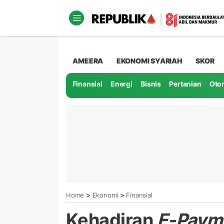
AMEERA
EKONOMI SYARIAH
SKOR
Finansial
Energi
Bisnis
Pertanian
Oto
>
>
Home
Ekonomi
Finansial
Kehadiran
E-Paym