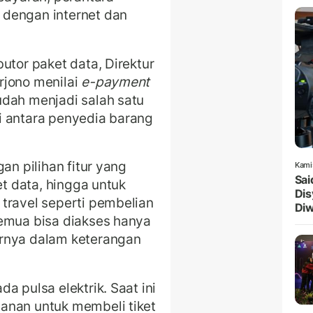
 dengan internet dan
utor paket data, Direktur
rjono menilai
e-payment
udah menjadi salah satu
i antara penyedia barang
gan pilihan fitur yang
Kami
Sai
et data, hingga untuk
Dis
travel seperti pembelian
Diw
semua bisa diakses hanya
arnya dalam keterangan
a pulsa elektrik. Saat ini
anan untuk membeli tiket