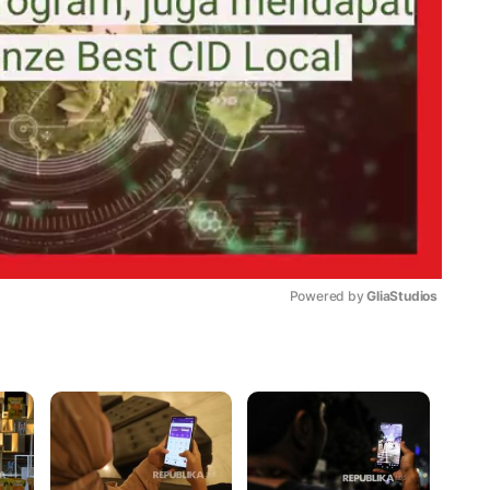
Powered by 
GliaStudios
Mute