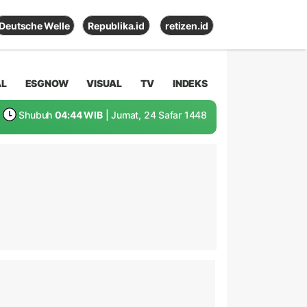
Deutsche Welle
Republika.id
retizen.id
AL
ESGNOW
VISUAL
TV
INDEKS
Shubuh
04:44 WIB
| Jumat, 24 Safar 1448