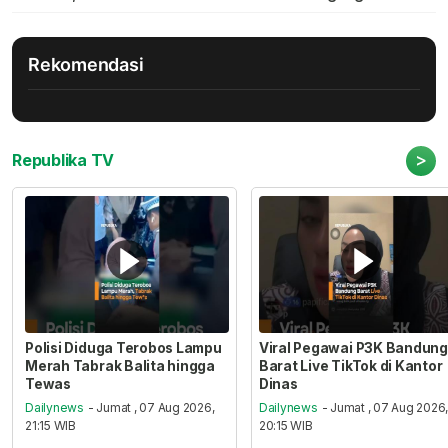
Rekomendasi
>
Republika TV
Polisi Diduga Terobos Lampu
Viral Pegawai P3K Bandung
Merah Tabrak Balita hingga
Barat Live TikTok di Kantor
Tewas
Dinas
Dailynews
- Jumat , 07 Aug 2026,
Dailynews
- Jumat , 07 Aug 2026
21:15 WIB
20:15 WIB