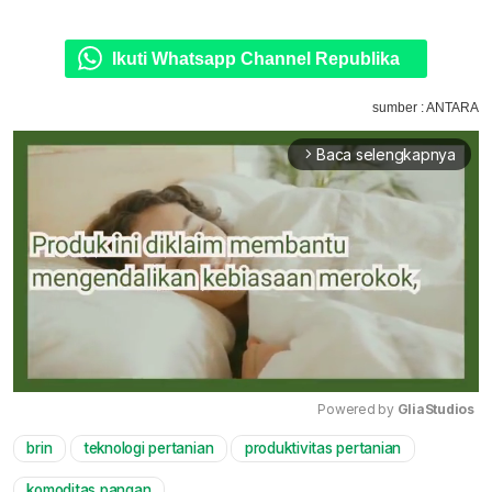
Ikuti Whatsapp Channel Republika
sumber : ANTARA
Baca selengkapnya
arrow_forward_ios
Powered by 
GliaStudios
brin
teknologi pertanian
produktivitas pertanian
Mute
komoditas pangan