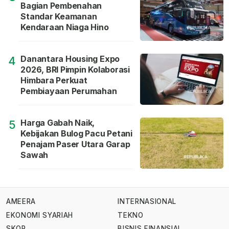
Bagian Pembenahan
Standar Keamanan
Kendaraan Niaga Hino
Danantara Housing Expo
4
2026, BRI Pimpin Kolaborasi
Himbara Perkuat
Pembiayaan Perumahan
Harga Gabah Naik,
5
Kebijakan Bulog Pacu Petani
Penajam Paser Utara Garap
Sawah
AMEERA
INTERNASIONAL
EKONOMI SYARIAH
TEKNO
SKOR
BISNIS FINANSIAL