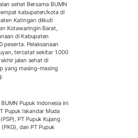
 jalan sehat Bersama BUMN
 empat kabupaten/kota di
ten Katingan diikuti
en Kotawaringin Barat,
sanaan di Kabupaten
00 peserta. Pelaksanaan
yan, tercatat sekitar 1.000
akhir jalan sehat di
ap yang masing-masing
g.
a BUMN Pupuk Indonesia ini
PT Pupuk Iskandar Muda
 (PSP), PT Pupuk Kujang
k (PKG), dan PT Pupuk