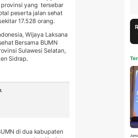
provinsi yang tersebar
tal peserta jalan sehat
sekitar 17.528 orang.
ndonesia, Wijaya Laksana
n sehat Bersama BUMN
ovinsi Sulawesi Selatan,
ten Sidrap.
Ter
g
,
 BUMN di dua kabupaten
Juma