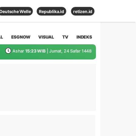
Deutsche Welle
Republika.id
retizen.id
AL
ESGNOW
VISUAL
TV
INDEKS
Ashar
15:23 WIB
| Jumat, 24 Safar 1448