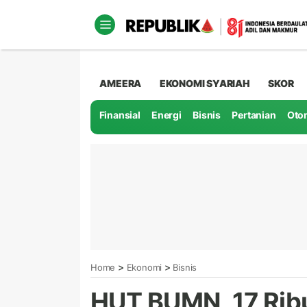
AMEERA
EKONOMI SYARIAH
SKOR
Finansial
Energi
Bisnis
Pertanian
Oto
>
>
Home
Ekonomi
Bisnis
HUT BUMN, 17 Ribu