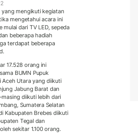
 2
 yang mengikuti kegiatan
ika mengetahui acara ini
 mulai dari TV LED, sepeda
, dan beberapa hadiah
uga terdapat beberapa
d.
ar 17.528 orang ini
Bersama BUMN Pupuk
i Aceh Utara yang diikuti
Tanjung Jabung Barat dan
asing diikuti lebih dari
lembang, Sumatera Selatan
u di Kabupaten Brebes diikuti
bupaten Tegal dan
leh sekitar 1.100 orang.