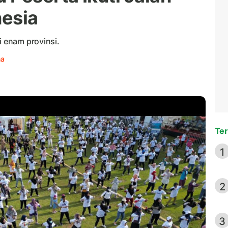
nesia
i enam provinsi.
ha
Ter
1
2
3