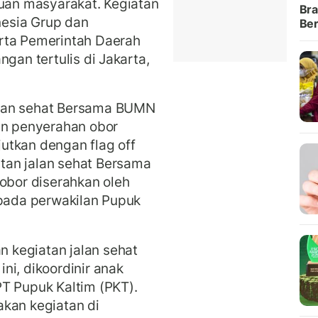
buan masyarakat. Kegiatan
Bra
onesia Grup dan
Ber
rta Pemerintah Daerah
gan tertulis di Jakarta,
alan sehat Bersama BUMN
an penyerahan obor
utkan dengan flag off
tan jalan sehat Bersama
 obor diserahkan oleh
epada perwakilan Pupuk
 kegiatan jalan sehat
ni, dikoordinir anak
T Pupuk Kaltim (PKT).
akan kegiatan di