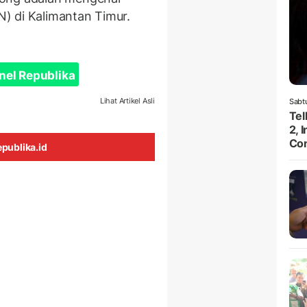
) di Kalimantan Timur.
nel Republika
Lihat Artikel Asli
Sabt
Te
2, 
Con
publika.id