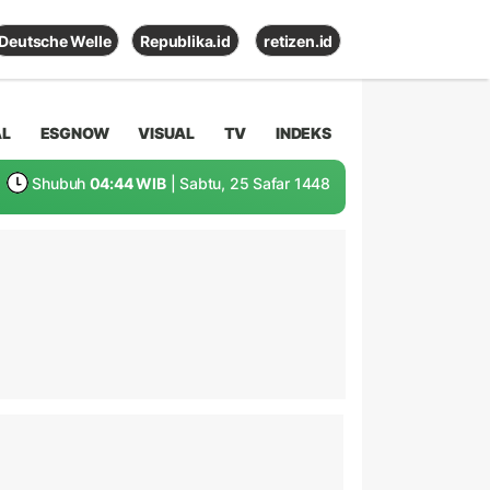
Deutsche Welle
Republika.id
retizen.id
AL
ESGNOW
VISUAL
TV
INDEKS
Shubuh
04:44 WIB
| Sabtu, 25 Safar 1448