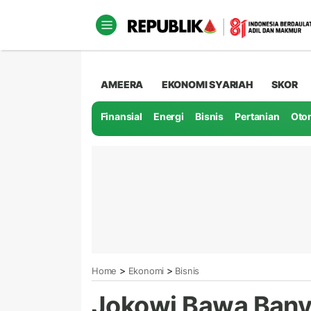
AMEERA
EKONOMI SYARIAH
SKOR
Finansial
Energi
Bisnis
Pertanian
Oto
>
>
Home
Ekonomi
Bisnis
Jokowi Bawa Banya