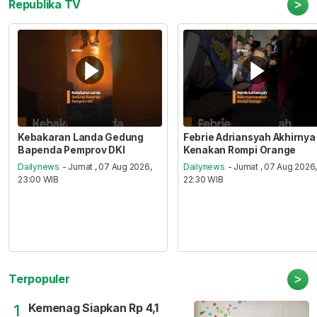
>
Republika TV
Kebakaran Landa Gedung
Febrie Adriansyah Akhirnya
Bapenda Pemprov DKI
Kenakan Rompi Orange
Dailynews
- Jumat , 07 Aug 2026,
Dailynews
- Jumat , 07 Aug 2026
23:00 WIB
22:30 WIB
>
Terpopuler
Kemenag Siapkan Rp 4,1
1