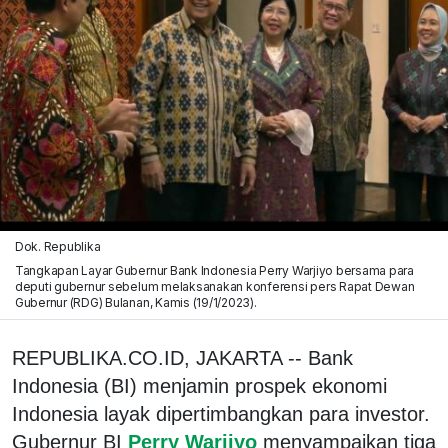
Dok. Republika
Tangkapan Layar Gubernur Bank Indonesia Perry Warjiyo bersama para
deputi gubernur sebelum melaksanakan konferensi pers Rapat Dewan
Gubernur (RDG) Bulanan, Kamis (19/1/2023).
REPUBLIKA.CO.ID, JAKARTA -- Bank
Indonesia (BI) menjamin prospek ekonomi
Indonesia layak dipertimbangkan para investor.
Gubernur BI
Perry Warjiyo
menyampaikan tiga