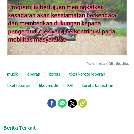
Powered by 
GliaStudios
mudik
lebaran
kereta
tiket kereta lebaran
Mute
tiket lebaran
tiket mudik
KAI
kereta tambahan
Berita Terkait