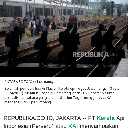
ANTARA FOTO/Oky Lukmansyah
Sejumlah pemudik tiba di Stasiun Kereta Api Tegal, Jawa Tengah, Sabtu
(30/4/2022). Menurut Daops IV Semarang, pada H-2 Lebaran volume
pemudik dari Jakarta yang turun di Stasiun Tegal menggunakan KA
mencapai 3.954 penumpang.
REPUBLIKA.CO.ID, JAKARTA -- PT
Kereta
Api
Indonesia (Persero) atau
KAI
menyampaikan