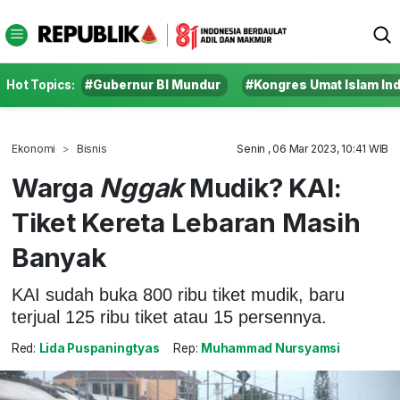
Hot Topics:
#Gubernur BI Mundur
#Kongres Umat Islam In
Ekonomi
Bisnis
Senin , 06 Mar 2023, 10:41 WIB
Warga
Nggak
Mudik? KAI:
Tiket Kereta Lebaran Masih
Banyak
KAI sudah buka 800 ribu tiket mudik, baru
terjual 125 ribu tiket atau 15 persennya.
Red:
Lida Puspaningtyas
Rep:
Muhammad Nursyamsi