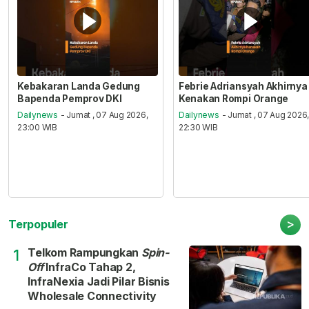
Kebakaran Landa Gedung
Febrie Adriansyah Akhirnya
Bapenda Pemprov DKI
Kenakan Rompi Orange
Dailynews
- Jumat , 07 Aug 2026,
Dailynews
- Jumat , 07 Aug 2026
23:00 WIB
22:30 WIB
>
Terpopuler
Telkom Rampungkan
Spin-
1
Off
InfraCo Tahap 2,
InfraNexia Jadi Pilar Bisnis
Wholesale Connectivity