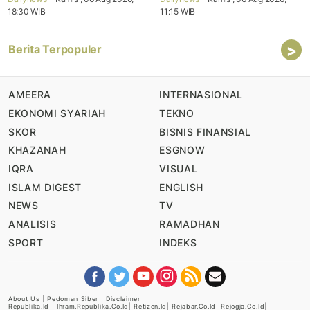
18:30 WIB
11:15 WIB
>
Berita Terpopuler
AMEERA
INTERNASIONAL
EKONOMI SYARIAH
TEKNO
SKOR
BISNIS FINANSIAL
KHAZANAH
ESGNOW
IQRA
VISUAL
ISLAM DIGEST
ENGLISH
NEWS
TV
ANALISIS
RAMADHAN
SPORT
INDEKS
About Us
|
Pedoman Siber
|
Disclaimer
Republika.id
|
Ihram.republika.co.id
|
Retizen.id
|
Rejabar.co.id
|
Rejogja.co.id
|