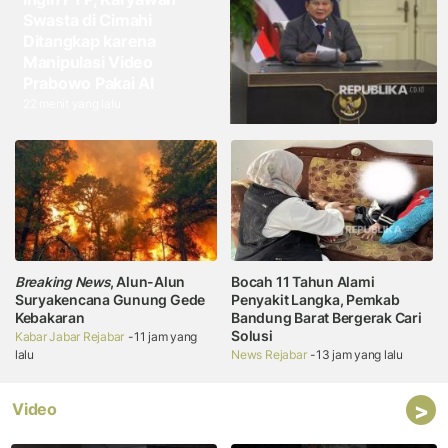
Swasta di Cimahi
Ditangkap karena
Manipulasi Video
Prabowo Pakai AI
22 menit yang lalu
Breaking News
, Alun-Alun
Bocah 11 Tahun Alami
Suryakencana Gunung Gede
Penyakit Langka, Pemkab
Kebakaran
Bandung Barat Bergerak Cari
Solusi
Kabar Jabar Rejabar
-11 jam yang
lalu
News Rejabar
-13 jam yang lalu
>
Video