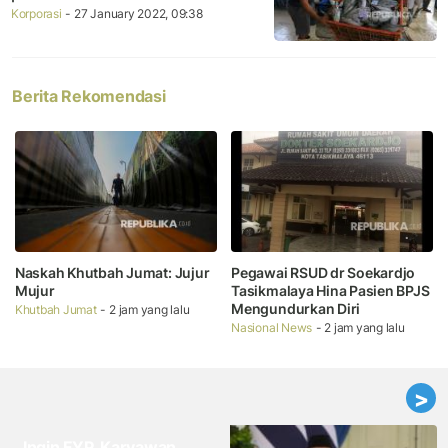
Korporasi
- 27 January 2022, 09:38
Berita Rekomendasi
Naskah Khutbah Jumat: Jujur
Pegawai RSUD dr Soekardjo
Mujur
Tasikmalaya Hina Pasien BPJS
Mengundurkan Diri
Khutbah Jumat
- 2 jam yang lalu
Nasional News
- 2 jam yang lalu
>
Ingin FYP, Karyawan