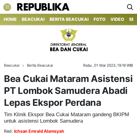
HOME
BEACUKAI
BERITA BEACUKAI
FOTO
VIDEO
SE
Beacukai
Berita Beacukai
Rabu , 01 Mar 2023, 19:19 WIB
Bea Cukai Mataram Asistensi
PT Lombok Samudera Abadi
Lepas Ekspor Perdana
Tim Klinik Ekspor Bea Cukai Mataram gandeng BKIPM
untuk asistensi Lombok Samudera
Red:
Ichsan Emrald Alamsyah