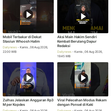
Mobil Terbakar di Dekat
Aksi Main Hakim Sendiri
Stasiun Whoosh Halim
Kembali Berulang Dapur
Redaksi
Dailynews
- Kamis , 06 Aug 2026,
22:00 WIB
Dailynews
- Kamis , 06 Aug 2026,
19:45 WIB
Zulhas Jelaskan Anggaran Rp3
Viral Pelecehan Modus Rekam
M per Kopdes
dengan Ponsel di Kaki
Dailynews
- Kamis , 06 Aug 2026,
Dailynews
- Kamis , 06 Aug 2026,