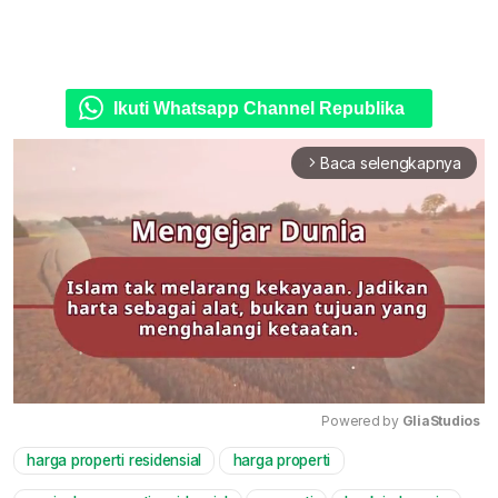
Ikuti Whatsapp Channel Republika
Baca selengkapnya
arrow_forward_ios
Powered by 
GliaStudios
harga properti residensial
harga properti
Mute