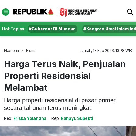
Hot Topics:
#Gubernur BI Mundur
#Kongres Umat Islam In
Ekonomi
Bisnis
Jumat , 17 Feb 2023, 13:28 WIB
Harga Terus Naik, Penjualan
Properti Residensial
Melambat
Harga properti residensial di pasar primer
secara tahunan terus meningkat.
Red:
Friska Yolandha
Rep:
Rahayu Subekti