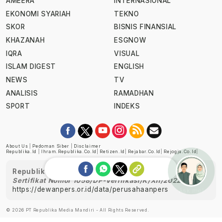
AMEERA
INTERNASIONAL
EKONOMI SYARIAH
TEKNO
SKOR
BISNIS FINANSIAL
KHAZANAH
ESGNOW
IQRA
VISUAL
ISLAM DIGEST
ENGLISH
NEWS
TV
ANALISIS
RAMADHAN
SPORT
INDEKS
About Us
|
Pedoman Siber
|
Disclaimer
Republika.id
|
Ihram.republika.co.id
|
Retizen.id
|
Rejabar.co.id
|
Rejogja.co.id
|
Republika telah diverifikasi oleh Dewan Pers
Sertifikat Nomor 1058/DP-Verifikasi/K/XII/2022
https://dewanpers.or.id/data/perusahaanpers
Ask me!
© 2026 PT Republika Media Mandiri - All Rights Reserved.