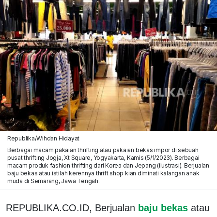
Republika/Wihdan Hidayat
Berbagai macam pakaian thrifting atau pakaian bekas impor di sebuah
pusat thrifting Jogja, Xt Square, Yogyakarta, Kamis (5/1/2023). Berbagai
macam produk fashion thrifting dari Korea dan Jepang (ilustrasi). Berjualan
baju bekas atau istilah kerennya thrift shop kian diminati kalangan anak
muda di Semarang, Jawa Tengah.
REPUBLIKA.CO.ID, Berjualan
baju bekas
atau