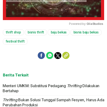
Powered by 
GliaStudios
thrift shop
bisnis thrift
baju bekas
bisnis baju bekas
Mute
festival thrift
Berita Terkait
Menteri UMKM: Substitusi Pedagang
Thrifting
Dilakukan
Bertahap
Thrifting
Bukan Solusi Tunggal Sampah Fesyen, Harus Ada
Perubahan Produksi