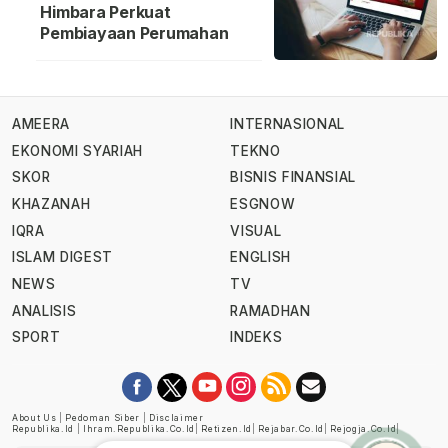
Himbara Perkuat
Pembiayaan Perumahan
AMEERA
INTERNASIONAL
EKONOMI SYARIAH
TEKNO
SKOR
BISNIS FINANSIAL
KHAZANAH
ESGNOW
IQRA
VISUAL
ISLAM DIGEST
ENGLISH
NEWS
TV
ANALISIS
RAMADHAN
SPORT
INDEKS
About Us
|
Pedoman Siber
|
Disclaimer
Republika.id
|
Ihram.republika.co.id
|
Retizen.id
|
Rejabar.co.id
|
Rejogja.co.id
|