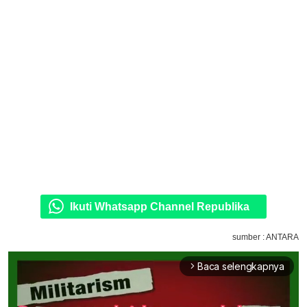
Ikuti Whatsapp Channel Republika
sumber : ANTARA
Baca selengkapnya
arrow_forward_ios