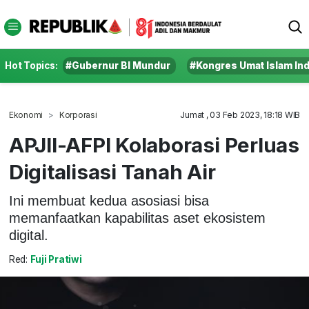
Hot Topics:
#Gubernur BI Mundur
#Kongres Umat Islam In
Ekonomi
Korporasi
Jumat , 03 Feb 2023, 18:18 WIB
APJII-AFPI Kolaborasi Perluas
Digitalisasi Tanah Air
Ini membuat kedua asosiasi bisa
memanfaatkan kapabilitas aset ekosistem
digital.
Red:
Fuji Pratiwi