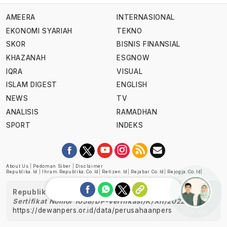
AMEERA
INTERNASIONAL
EKONOMI SYARIAH
TEKNO
SKOR
BISNIS FINANSIAL
KHAZANAH
ESGNOW
IQRA
VISUAL
ISLAM DIGEST
ENGLISH
NEWS
TV
ANALISIS
RAMADHAN
SPORT
INDEKS
About Us
|
Pedoman Siber
|
Disclaimer
Republika.id
|
Ihram.republika.co.id
|
Retizen.id
|
Rejabar.co.id
|
Rejogja.co.id
|
Republika telah diverifikasi oleh Dewan Pers
Sertifikat Nomor 1058/DP-Verifikasi/K/XII/2022
https://dewanpers.or.id/data/perusahaanpers
Ask me!