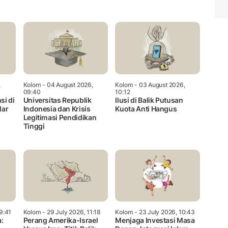
Mute
,
Kolom
- 04 August 2026,
Kolom
- 03 August 2026,
09:40
10:12
si di
Universitas Republik
Ilusi di Balik Putusan
lar
Indonesia dan Krisis
Kuota Anti Hangus
Legitimasi Pendidikan
Tinggi
9:41
Kolom
- 29 July 2026, 11:18
Kolom
- 23 July 2026, 10:43
:
Perang Amerika-Israel
Menjaga Investasi Masa