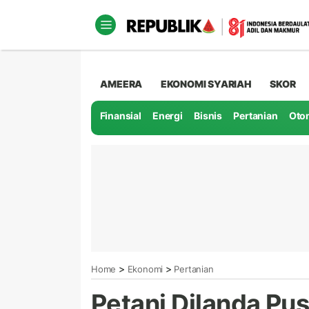
AMEERA
EKONOMI SYARIAH
SKOR
Finansial
Energi
Bisnis
Pertanian
Oto
>
>
Home
Ekonomi
Pertanian
Petani Dilanda Pu