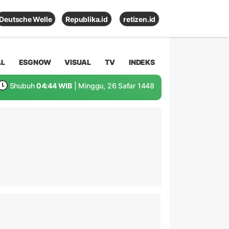
Deutsche Welle
Republika.id
retizen.id
AL
ESGNOW
VISUAL
TV
INDEKS
Shubuh
04:44 WIB
| Minggu, 26 Safar 1448