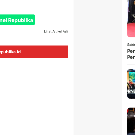
nel Republika
Lihat Artikel Asli
Sabt
Pen
publika.id
Per