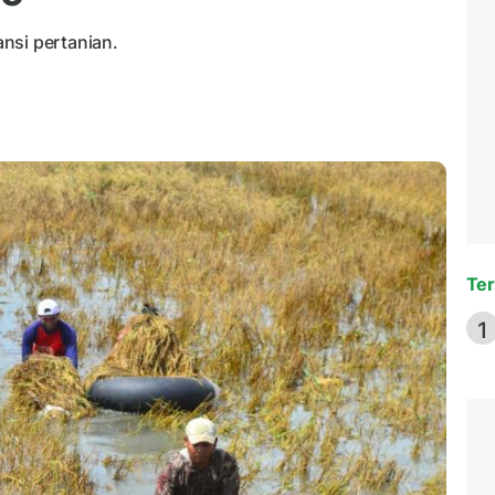
nsi pertanian.
Ter
1