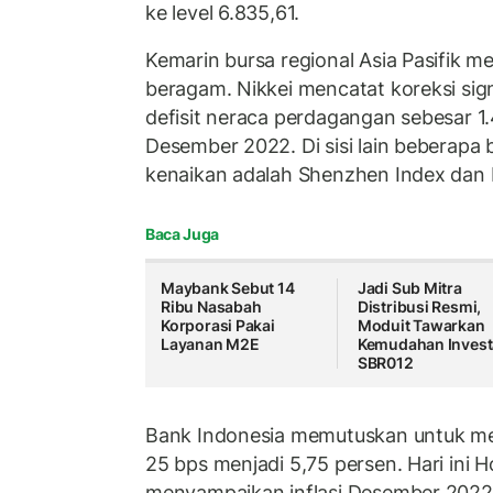
ke level 6.835,61.
Kemarin bursa regional Asia Pasifik 
beragam. Nikkei mencatat koreksi sig
defisit neraca perdagangan sebesar 1.
Desember 2022. Di sisi lain beberapa
kenaikan adalah Shenzhen Index dan 
Baca Juga
Maybank Sebut 14
Jadi Sub Mitra
Ribu Nasabah
Distribusi Resmi,
Korporasi Pakai
Moduit Tawarkan
Layanan M2E
Kemudahan Invest
SBR012
Bank Indonesia memutuskan untuk m
25 bps menjadi 5,75 persen. Hari ini
menyampaikan inflasi Desember 2022