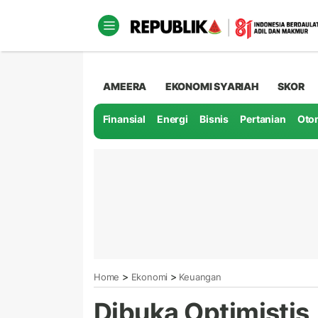
AMEERA
EKONOMI SYARIAH
SKOR
Finansial
Energi
Bisnis
Pertanian
Oto
>
>
Home
Ekonomi
Keuangan
Dibuka Optimistis,