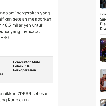
mengalami pergerakan yang
Kami
nifikan setelah melaporkan
Sai
Dis
448,5 miliar yen untuk
Diw
 bursa yang mencatat
IHSG.
Pemerintah Mulai
Bahas RUU
Perkoperasian
asi
enaikkan 7DRRR sebesar
 Hong Kong akan
.