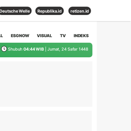
Deutsche Welle
Republika.id
retizen.id
AL
ESGNOW
VISUAL
TV
INDEKS
Shubuh
04:44 WIB
| Jumat, 24 Safar 1448