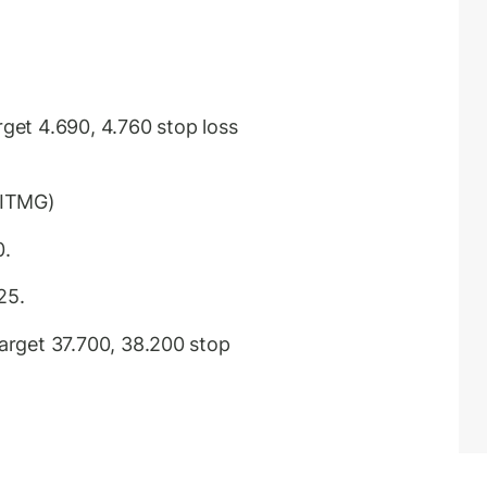
et 4.690, 4.760 stop loss
(ITMG)
0.
325.
rget 37.700, 38.200 stop