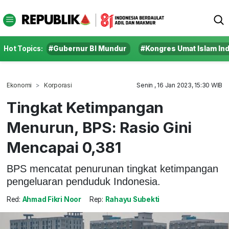
Hot Topics:
#Gubernur BI Mundur
#Kongres Umat Islam In
Ekonomi
Korporasi
Senin , 16 Jan 2023, 15:30 WIB
Tingkat Ketimpangan
Menurun, BPS: Rasio Gini
Mencapai 0,381
BPS mencatat penurunan tingkat ketimpangan
pengeluaran penduduk Indonesia.
Red:
Ahmad Fikri Noor
Rep:
Rahayu Subekti