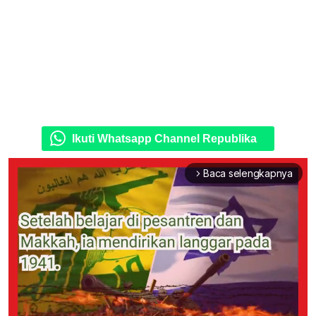
Ikuti Whatsapp Channel Republika
Baca selengkapnya
arrow_forward_ios