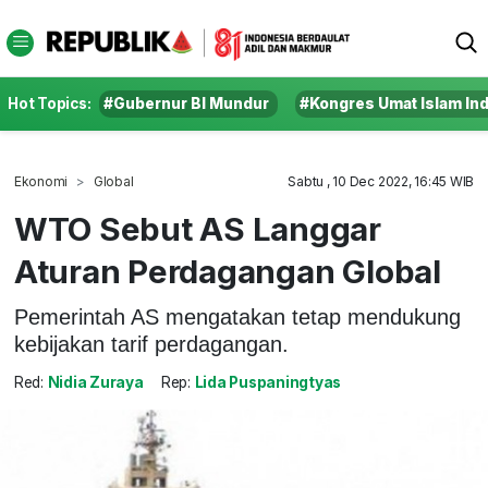
Hot Topics:
#Gubernur BI Mundur
#Kongres Umat Islam In
Ekonomi
Global
Sabtu , 10 Dec 2022, 16:45 WIB
WTO Sebut AS Langgar
Aturan Perdagangan Global
Pemerintah AS mengatakan tetap mendukung
kebijakan tarif perdagangan.
Red:
Nidia Zuraya
Rep:
Lida Puspaningtyas