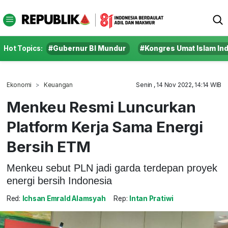
Hot Topics:
#Gubernur BI Mundur
#Kongres Umat Islam In
Ekonomi
Keuangan
Senin , 14 Nov 2022, 14:14 WIB
Menkeu Resmi Luncurkan
Platform Kerja Sama Energi
Bersih ETM
Menkeu sebut PLN jadi garda terdepan proyek
energi bersih Indonesia
Red:
Ichsan Emrald Alamsyah
Rep:
Intan Pratiwi