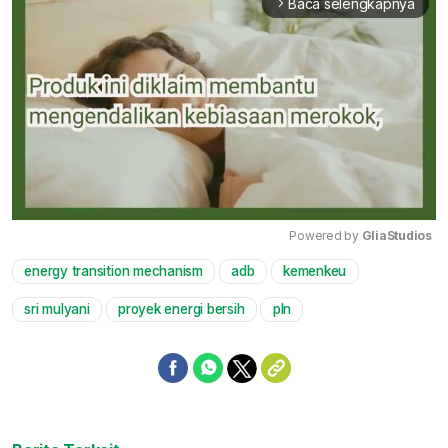
Baca selengkapnya
arrow_forward_ios
Powered by 
GliaStudios
energy transition mechanism
adb
kemenkeu
Mute
sri mulyani
proyek energi bersih
pln