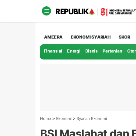
AMEERA
EKONOMI SYARIAH
SKOR
Finansial
Energi
Bisnis
Pertanian
Oto
>
>
Home
Ekonomi
Syariah Ekonomi
BSI Maslahat dan 