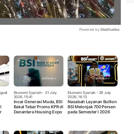
Powered by 
GliaStudios
Mute
gust
Ekonomi Syariah
- 31 July
Ekonomi Syariah
- 29 July
2026, 15:41
2026, 16:13
Incar Generasi Muda, BSI
Nasabah Layanan Bullion
l
Bakal Tebar Promo KPR di
BSI Melonjak 700 Persen
r
Danantara Housing Expo
pada Semester I 2026