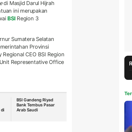
e
di Masjid Darul Hijrah
ntuan ini merupakan
wai
BSI
Region 3
ernur Sumatera Selatan
Pemerintahan Provinsi
y Regional CEO BSI Region
nit Representative Office
Ter
BSI Gandeng Riyad
t
Bank Tembus Pasar
 di
Arab Saudi