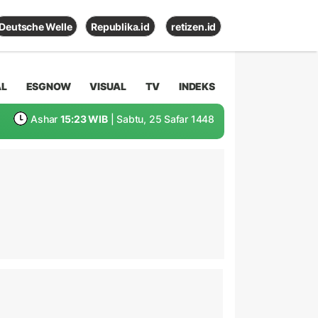
Deutsche Welle
Republika.id
retizen.id
AL
ESGNOW
VISUAL
TV
INDEKS
Ashar
15:23 WIB
| Sabtu, 25 Safar 1448