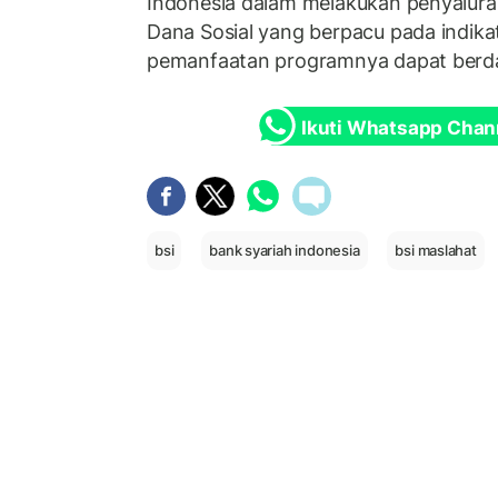
Indonesia dalam melakukan penyalur
Dana Sosial yang berpacu pada indikat
pemanfaatan programnya dapat berd
Ikuti Whatsapp Chan
bsi
bank syariah indonesia
bsi maslahat