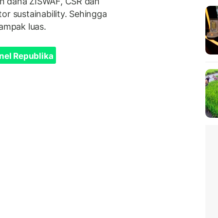
an dana ZISWAF, CSR dan
or sustainability. Sehingga
ampak luas.
nel Republika