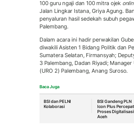
100 guru ngaji dan 100 mitra ojek
onlin
Jalan Lingkar Istana, Griya Agung. Ba
penyaluran hasil sedekah subuh pega
Palembang.
Dalam acara ini hadir perwakilan Gub
diwakili Asisten 1 Bidang Politik dan 
Sumatera Selatan, Firmansyah; Deput
3 Palembang, Dadan Riyadi; Manager U
(URO 2) Palembang, Anang Suroso.
Baca Juga
BSI dan PELNI
BSI Gandeng PLN
Kolaborasi
Icon Plus Percepa
Proses Digitalisasi
Aceh