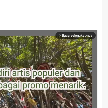
Baca selengkapnya
arrow_forward_ios