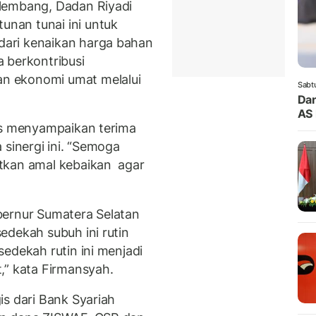
lembang, Dadan Riyadi
nan tunai ini untuk
ari kenaikan harga bahan
 berkontribusi
n ekonomi umat melalui
Sabt
Dan
AS 
us menyampaikan terima
 sinergi ini. “Semoga
tkan amal kebaikan agar
bernur Sumatera Selatan
edekah subuh ini rutin
edekah rutin ini menjadi
,” kata Firmansyah.
is dari Bank Syariah