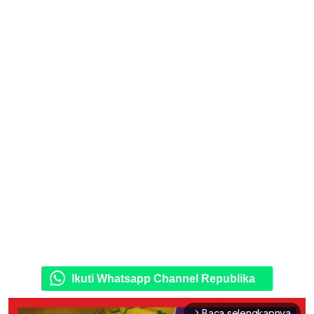
Ikuti Whatsapp Channel Republika
Baca selengkapnya
arrow_forward_ios