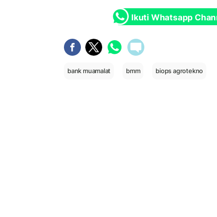
Ikuti Whatsapp Chan
bank muamalat
bmm
biops agrotekno