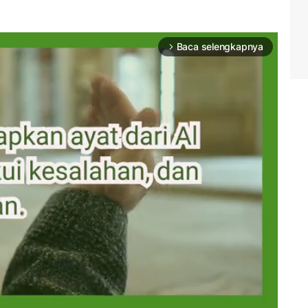
Baca selengkapnya
arrow_forward_ios