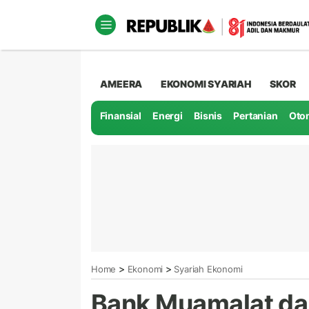
AMEERA
EKONOMI SYARIAH
SKOR
Finansial
Energi
Bisnis
Pertanian
Oto
>
>
Home
Ekonomi
Syariah Ekonomi
Bank Muamalat d