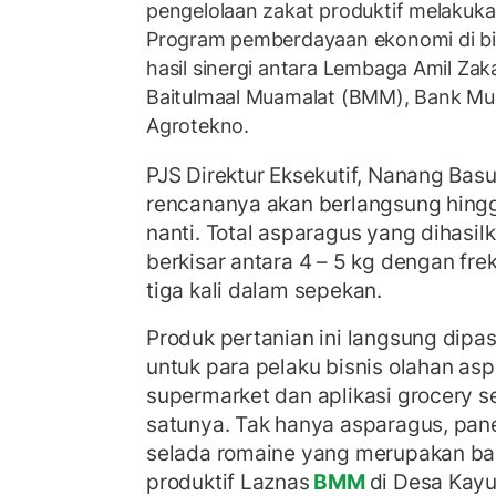
pengelolaan zakat produktif melakuk
Program pemberdayaan ekonomi di bid
hasil sinergi antara Lembaga Amil Zak
Baitulmaal Muamalat (BMM), Bank Mu
Agrotekno.
PJS Direktur Eksekutif, Nanang Ba
rencananya akan berlangsung hing
nanti. Total asparagus yang dihasil
berkisar antara 4 – 5 kg dengan fr
tiga kali dalam sepekan.
Produk pertanian ini langsung dipa
untuk para pelaku bisnis olahan a
supermarket dan aplikasi grocery s
satunya. Tak hanya asparagus, pan
selada romaine yang merupakan ba
produktif Laznas
BMM
di Desa Kay