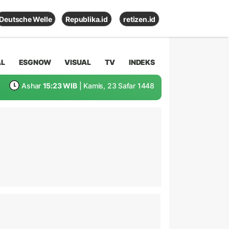
Deutsche Welle
Republika.id
retizen.id
AL
ESGNOW
VISUAL
TV
INDEKS
Ashar
15:23 WIB
| Kamis, 23 Safar 1448