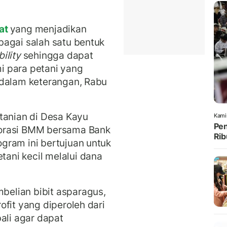
at
yang menjadikan
bagai salah satu bentuk
ility
sehingga dapat
i para petani yang
 dalam keterangan, Rabu
tanian di Desa Kayu
Kami
Pen
borasi BMM bersama Bank
Rib
gram ini bertujuan untuk
ani kecil melalui dana
elian bibit asparagus,
fit yang diperoleh dari
ali agar dapat