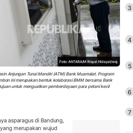
3
4
Foto: ANTARA/M Risyal Hidayat/wsj.
5
esin Anjungan Tunai Mandiri (ATM) Bank Muamalat. Program
 Ambon ini merupakan bentuk kolaborasi BMM bersama Bank
tujuan untuk menguatkan pemberdayaan para petani kecil
6
7
ya asparagus di Bandung,
r yang merupakan wujud