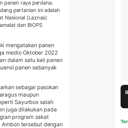
an panen raya perdana.
ang pertanian ini adalah
at Nasional (Laznas)
amalat dan BIOPS
suki mengatakan panen
ga medio Oktober 2022
kan dalam satu kali panen
ekuensi panen sebanyak
sarkan sebagai pasokan
sparagus maupun
eperti Sayurbox salah
en juga dilakukan pada
gian program zakat
Ter
u Ambon tersebut dengan