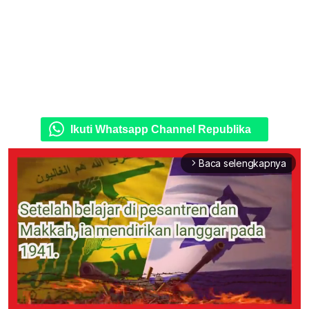
Ikuti Whatsapp Channel Republika
Baca selengkapnya
arrow_forward_ios