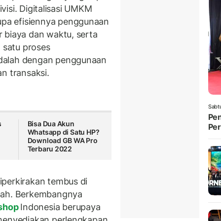
ivisi. Digitalisasi UMKM
pa efisiennya penggunaan
 biaya dan waktu, serta
satu proses
adalah dengan penggunaan
n transaksi.
Sabt
Pen
s
Bisa Dua Akun
Per
Whatsapp di Satu HP?
Download GB WA Pro
Terbaru 2022
iperkirakan tembus di
mbah. Berkembangnya
shop
Indonesia berupaya
 menyediakan perlengkapan