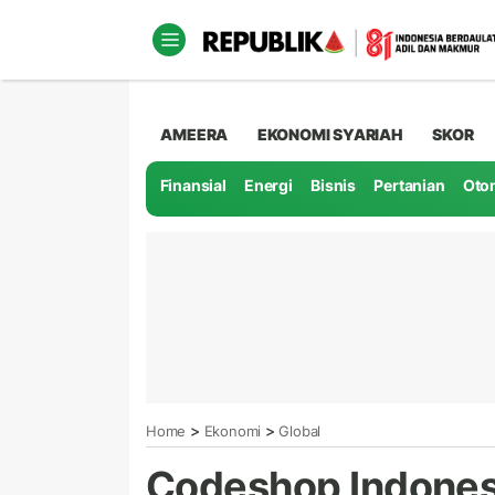
AMEERA
EKONOMI SYARIAH
SKOR
Finansial
Energi
Bisnis
Pertanian
Oto
>
>
Home
Ekonomi
Global
Codeshop Indones