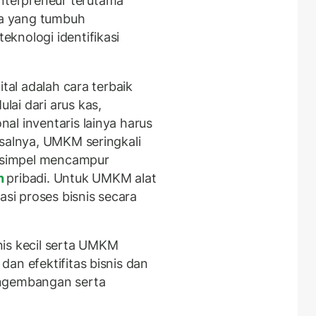
terpreneur terutama
a yang tumbuh
knologi identifikasi
ital adalah cara terbaik
ai dari arus kas,
al inventaris lainya harus
asalnya, UMKM seringkali
sesimpel mencampur
n
pribadi. Untuk UMKM alat
asi proses bisnis secara
snis kecil serta UMKM
an efektifitas bisnis dan
engembangan serta