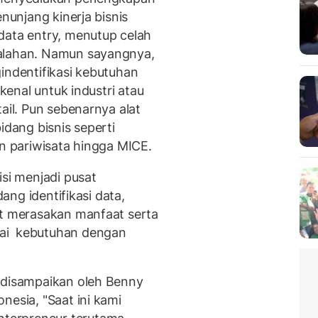
enunjang kinerja bisnis
data entry, menutup celah
salahan. Namun sayangnya,
indentifikasi kebutuhan
ikenal untuk industri atau
ail. Pun sebenarnya alat
idang bisnis seperti
an pariwisata hingga MICE.
isi menjadi pusat
dang identifikasi data,
at merasakan manfaat serta
uai kebutuhan dengan
 disampaikan oleh Benny
nesia, "Saat ini kami