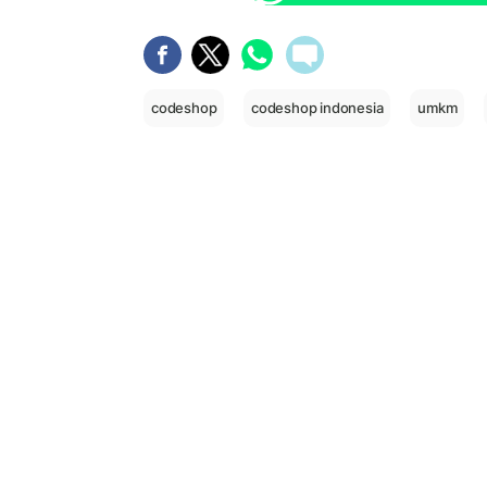
codeshop
codeshop indonesia
umkm