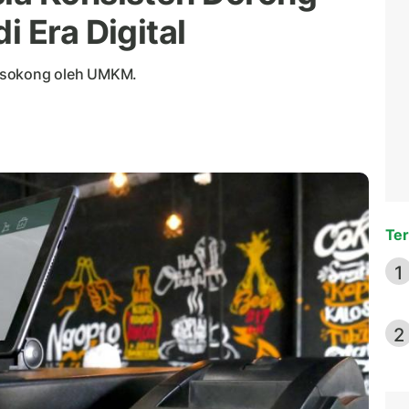
 Era Digital
disokong oleh UMKM.
Ter
1
2