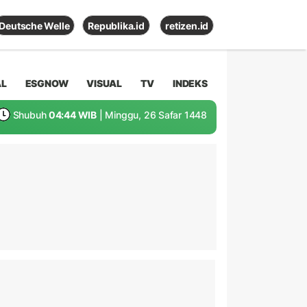
Deutsche Welle
Republika.id
retizen.id
AL
ESGNOW
VISUAL
TV
INDEKS
Shubuh
04:44 WIB
| Minggu, 26 Safar 1448