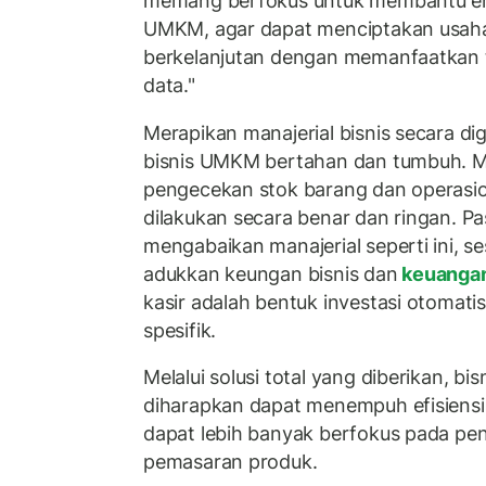
memang berfokus untuk membantu en
UMKM, agar dapat menciptakan usah
berkelanjutan dengan memanfaatkan te
data."
Merapikan manajerial bisnis secara dig
bisnis UMKM bertahan dan tumbuh. Mul
pengecekan stok barang dan operasion
dilakukan secara benar dan ringan. P
mengabaikan manajerial seperti ini, 
adukkan keungan bisnis dan
keuanga
kasir adalah bentuk investasi otomatis
spesifik.
Melalui solusi total yang diberikan, bi
diharapkan dapat menempuh efisiensi d
dapat lebih banyak berfokus pada p
pemasaran produk.