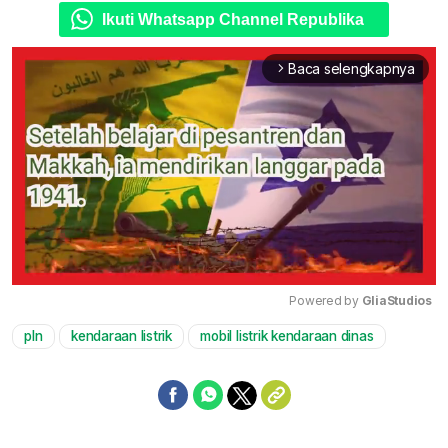
Ikuti Whatsapp Channel Republika
Baca selengkapnya
arrow_forward_ios
Powered by 
GliaStudios
pln
kendaraan listrik
mobil listrik kendaraan dinas
Mute