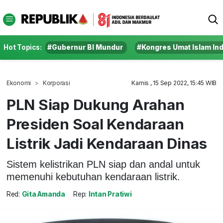
Hot Topics:
#Gubernur BI Mundur
#Kongres Umat Islam In
Ekonomi
Korporasi
Kamis , 15 Sep 2022, 15:45 WIB
PLN Siap Dukung Arahan
Presiden Soal Kendaraan
Listrik Jadi Kendaraan Dinas
Sistem kelistrikan PLN siap dan andal untuk
memenuhi kebutuhan kendaraan listrik.
Red:
Gita Amanda
Rep:
Intan Pratiwi