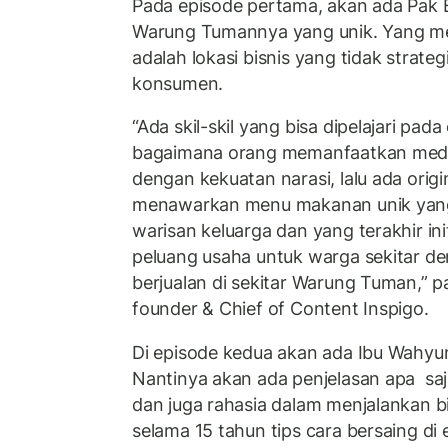
Pada episode pertama, akan ada Pak 
Warung Tumannya yang unik. Yang men
adalah lokasi bisnis yang tidak strate
konsumen.
“Ada skil-skil yang bisa dipelajari pada 
bagaimana orang memanfaatkan meds
dengan kekuatan narasi, lalu ada origi
menawarkan menu makanan unik yang 
warisan keluarga dan yang terakhir in
peluang usaha untuk warga sekitar 
berjualan di sekitar Warung Tuman,” p
founder & Chief of Content Inspigo.
Di episode kedua akan ada Ibu Wahyu
Nantinya akan ada penjelasan apa s
dan juga rahasia dalam menjalankan b
selama 15 tahun tips cara bersaing di e