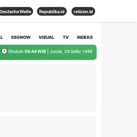
Deutsche Welle
Republika.id
retizen.id
AL
ESGNOW
VISUAL
TV
INDEKS
Shubuh
04:44 WIB
| Jumat, 24 Safar 1448