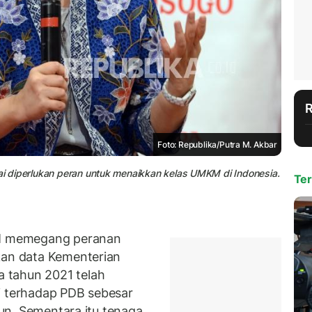
Foto: Republika/Putra M. Akbar
lai diperlukan peran untuk menaikkan kelas UMKM di Indonesia.
Ter
M memegang peranan
kan data Kementerian
 tahun 2021 telah
i terhadap PDB sebesar
liun. Sementara itu tenaga