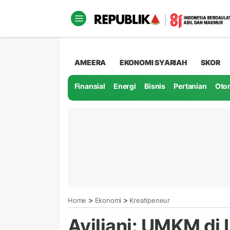
AMEERA
EKONOMI SYARIAH
SKOR
Finansial
Energi
Bisnis
Pertanian
Oto
>
>
Home
Ekonomi
Kreatipeneur
Aviliani: UMKM di 