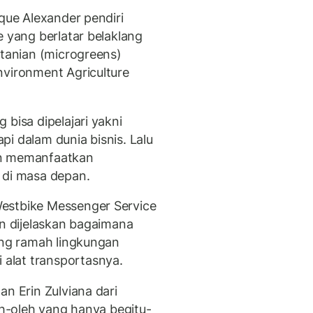
ique Alexander pendiri
e yang berlatar belaklang
rtanian (microgreens)
nvironment Agriculture
bisa dipelajari yakni
i dalam dunia bisnis. Lalu
an memanfaatkan
 di masa depan.
estbike Messenger Service
an dijelaskan bagaimana
yang ramah lingkungan
alat transportasnya.
an Erin Zulviana dari
leh-oleh yang hanya begitu-