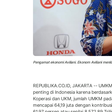
Pengamat ekonomi Aviliani. Ekonom Aviliani meni
REPUBLIKA.CO.ID, JAKARTA -- UMK
penting di Indonesia karena berdasar
Koperasi dan UKM, jumlah UMKM pada
mencapai 64,19 juta dengan kontribus
61,97 persen atau senilai 8.572,89 Tri