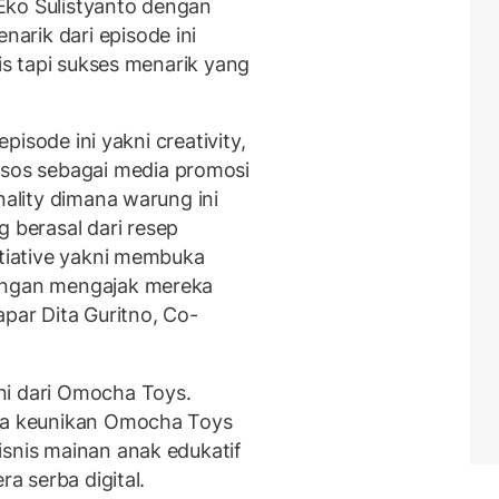
Eko Sulistyanto dengan
arik dari episode ini
gis tapi sukses menarik yang
episode ini yakni creativity,
os sebagai media promosi
nality dimana warung ini
berasal dari resep
itiative yakni membuka
dengan mengajak mereka
apar Dita Guritno, Co-
ni dari Omocha Toys.
aja keunikan Omocha Toys
isnis mainan anak edukatif
ra serba digital.