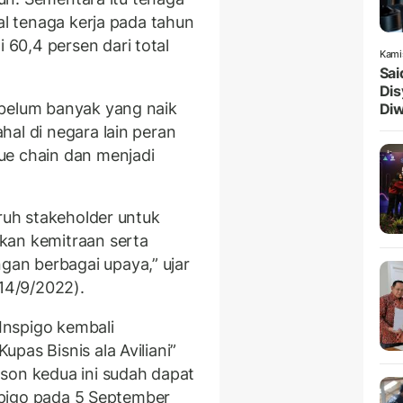
al tenaga kerja pada tahun
60,4 persen dari total
Kami
Sai
Dis
 belum banyak yang naik
Diw
al di negara lain peran
ue chain dan menjadi
uruh stakeholder untuk
kan kemitraan serta
an berbagai upaya,” ujar
(14/9/2022).
 Inspigo kembali
pas Bisnis ala Aviliani”
son kedua ini sudah dapat
nspigo pada 5 September