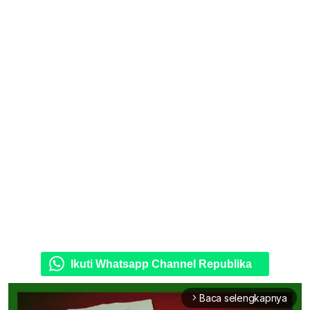
Ikuti Whatsapp Channel Republika
Baca selengkapnya
arrow_forward_ios