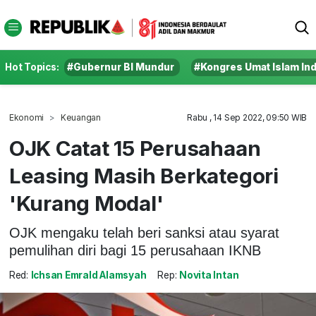
Hot Topics:
#Gubernur BI Mundur
#Kongres Umat Islam In
Ekonomi
Keuangan
Rabu , 14 Sep 2022, 09:50 WIB
OJK Catat 15 Perusahaan
Leasing Masih Berkategori
'Kurang Modal'
OJK mengaku telah beri sanksi atau syarat
pemulihan diri bagi 15 perusahaan IKNB
Red:
Ichsan Emrald Alamsyah
Rep:
Novita Intan