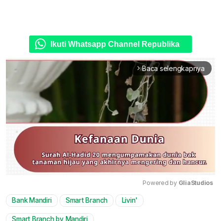
Ikuti Whatsapp Channel Republika
Baca selengkapnya
arrow_forward_ios
Powered by 
GliaStudios
Bank Mandiri
Smart Branch
Livin'
Mute
Smart Branch by Mandiri