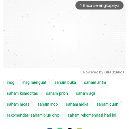
Baca selengkapnya
arrow_forward_ios
Powered by 
GliaStudios
ihsg
ihsg menguat
saham buka
saham antm
Mute
saham komoditas
saham pnbn
saham agii
saham mcas
saham inco
saham mdka
saham cuan
rekomendasi saham blue chip
saham rekomendasi hari ini