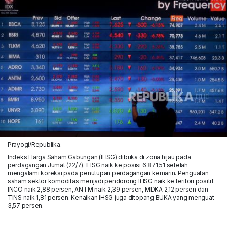
Prayogi/Republika.
Indeks Harga Saham Gabungan (IHSG) dibuka di zona hijau pada
perdagangan Jumat (22/7). IHSG naik ke posisi 6.871,51 setelah
mengalami koreksi pada penutupan perdagangan kemarin. Penguatan
saham sektor komoditas menjadi pendorong IHSG naik ke teritori positif.
INCO naik 2,88 persen, ANTM naik 2,39 persen, MDKA 2,12 persen dan
TINS naik 1,81 persen. Kenaikan IHSG juga ditopang BUKA yang menguat
3,57 persen.