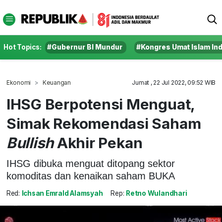
Hot Topics:
#Gubernur BI Mundur
#Kongres Umat Islam In
Ekonomi
Keuangan
Jumat , 22 Jul 2022, 09:52 WIB
IHSG Berpotensi Menguat,
Simak Rekomendasi Saham
Bullish
Akhir Pekan
IHSG dibuka menguat ditopang sektor
komoditas dan kenaikan saham BUKA
Red:
Ichsan Emrald Alamsyah
Rep:
Retno Wulandhari