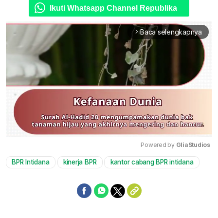
Ikuti Whatsapp Channel Republika
Baca selengkapnya
arrow_forward_ios
Powered by 
GliaStudios
BPR Intidana
kinerja BPR
kantor cabang BPR intidana
Mute