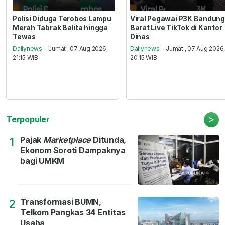
Polisi Diduga Terobos Lampu
Viral Pegawai P3K Bandung
Merah Tabrak Balita hingga
Barat Live TikTok di Kantor
Tewas
Dinas
Dailynews
- Jumat , 07 Aug 2026,
Dailynews
- Jumat , 07 Aug 2026
21:15 WIB
20:15 WIB
>
Terpopuler
Pajak
Marketplace
Ditunda,
1
Ekonom Soroti Dampaknya
bagi UMKM
Transformasi BUMN,
2
Telkom Pangkas 34 Entitas
Usaha