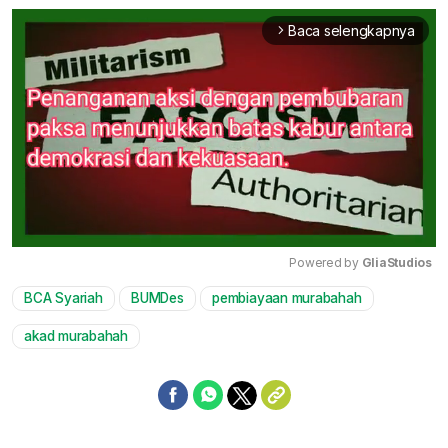
Baca selengkapnya
arrow_forward_ios
Powered by 
GliaStudios
BCA Syariah
BUMDes
pembiayaan murabahah
Mute
akad murabahah