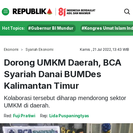
Hot Topics:
#Gubernur BI Mundur
#Kongres Umat Islam In
Ekonomi
Syariah Ekonomi
Kamis , 21 Jul 2022, 13:43 WIB
Dorong UMKM Daerah, BCA
Syariah Danai BUMDes
Kalimantan Timur
Kolaborasi tersebut diharap mendorong sektor
UMKM di daerah.
Red:
Fuji Pratiwi
Rep:
Lida Puspaningtyas