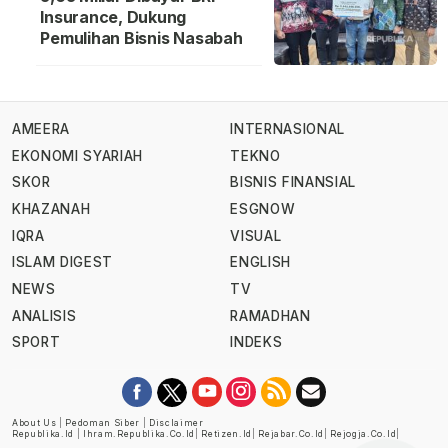
Insurance, Dukung
Pemulihan Bisnis Nasabah
AMEERA
INTERNASIONAL
EKONOMI SYARIAH
TEKNO
SKOR
BISNIS FINANSIAL
KHAZANAH
ESGNOW
IQRA
VISUAL
ISLAM DIGEST
ENGLISH
NEWS
TV
ANALISIS
RAMADHAN
SPORT
INDEKS
About Us
|
Pedoman Siber
|
Disclaimer
Republika.id
|
Ihram.republika.co.id
|
Retizen.id
|
Rejabar.co.id
|
Rejogja.co.id
|