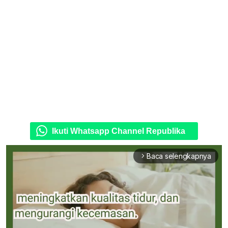
Ikuti Whatsapp Channel Republika
Baca selengkapnya
arrow_forward_ios