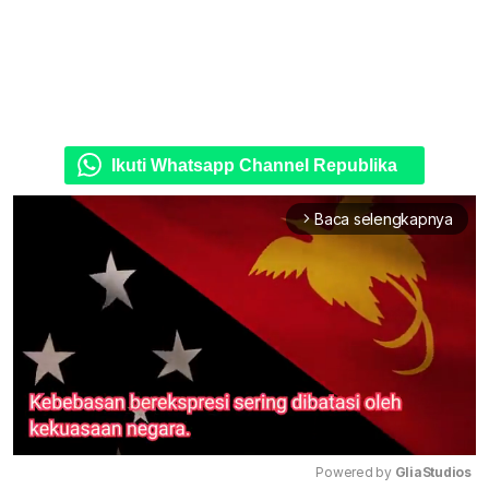
Ikuti Whatsapp Channel Republika
Baca selengkapnya
arrow_forward_ios
Powered by 
GliaStudios