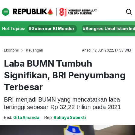
Hot Topics:
#Gubernur BI Mundur
#Kongres Umat Islam In
Ekonomi
Keuangan
Ahad , 12 Jun 2022, 17:53 WIB
Laba BUMN Tumbuh
Signifikan, BRI Penyumbang
Terbesar
BRI menjadi BUMN yang mencatatkan laba
tertinggi sebesar Rp 32,22 triliun pada 2021
Red:
Gita Amanda
Rep:
Rahayu Subekti