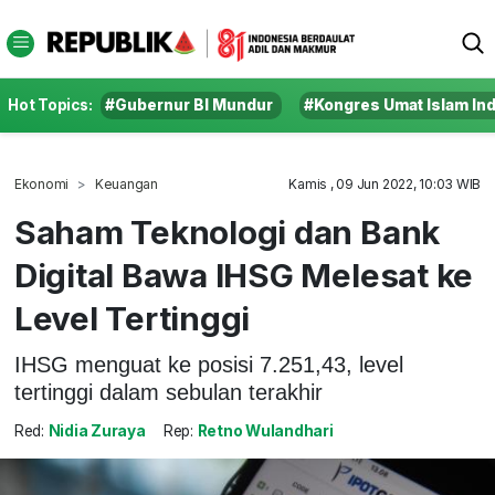
Hot Topics:
#Gubernur BI Mundur
#Kongres Umat Islam In
Ekonomi
Keuangan
Kamis , 09 Jun 2022, 10:03 WIB
Saham Teknologi dan Bank
Digital Bawa IHSG Melesat ke
Level Tertinggi
IHSG menguat ke posisi 7.251,43, level
tertinggi dalam sebulan terakhir
Red:
Nidia Zuraya
Rep:
Retno Wulandhari