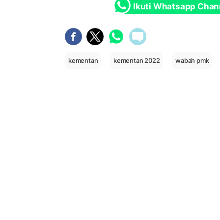
Ikuti Whatsapp Chan
kementan
kementan 2022
wabah pmk