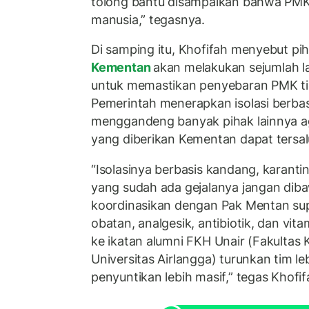
tolong bantu disampaikan bahwa PMK 
manusia,” tegasnya.
Di samping itu, Khofifah menyebut p
Kementan
akan melakukan sejumlah 
untuk memastikan penyebaran PMK tid
Pemerintah menerapkan isolasi berba
menggandeng banyak pihak lainnya a
yang diberikan Kementan dapat tersal
“Isolasinya berbasis kandang, karanti
yang sudah ada gejalanya jangan diba
koordinasikan dengan Pak Mentan sup
obatan, analgesik, antibiotik, dan vit
ke ikatan alumni FKH Unair (Fakulta
Universitas Airlangga) turunkan tim l
penyuntikan lebih masif,” tegas Khofif