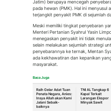
Jatim) berupaya mencegah penyebar
pada hewan (PMK). Hal ini menyusul 
terjangkit penyakit PMK di sejumlah d
Meski memiliki tingkat penyebaran y
Menteri Pertanian Syahrul Yasin Limp
menegaskan penyakit ini tidak menula
selain melakukan sejumlah strategi u
penyebarannya ke ternak, Mentan Sya
ada kekhawatiran dan kepanikan yang 
masyarakat.
Baca Juga
Raih Gelar Adat Tuan
TNI AL Tangkap 6
Penata Negara, Anies:
Kapal Terkait
Insya Allah akan Kami
Larangan Ekspor
Jalani Sebaik-
Minyak Sawit
baiknya