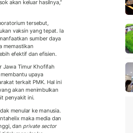
esok akan keluar hasilnya,”
oratorium tersebut,
kan vaksin yang tepat. Ia
emanfaatkan sumber daya
 ia memastikan
ih efektif dan efisien.
 Jawa Timur Khofifah
a membantu upaya
kat terkait PMK. Hal ini
h yang akan menimbulkan
 penyakit ini.
idak menular ke manusia.
pentahelix maka media dan
nggi, dan
private sector