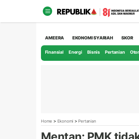
AMEERA
EKONOMI SYARIAH
SKOR
Finansial
Energi
Bisnis
Pertanian
Oto
>
>
Home
Ekonomi
Pertanian
Mentan: PMK tida