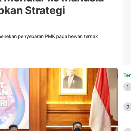
kan Strategi
 menekan penyebaran PMK pada hewan ternak
Ter
1
2