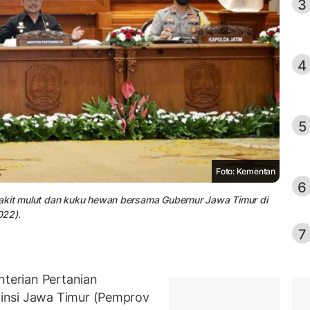
3
4
5
Foto: Kementan
6
yakit mulut dan kuku hewan bersama Gubernur Jawa Timur di
022).
7
terian Pertanian
insi Jawa Timur (Pemprov