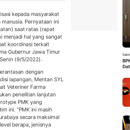
lisasi kepada masyarakat
 manusia. Pernyataan ini
tan) saat ratas (rapat
ni menjadi hal yang sangat
t koordinasi terkait
ama Gubernur Jawa Timur
Sabt
Senin (9/5/2022).
BPK
Dat
erantasan dengan
isi lapangan, Mentan SYL
at Veteriner Farma
kan penelitian lanjutan
serotype PMK yang
tim ini. “PMK ini masih
 Surabaya secara maksimal
 level berapa, jenisnya