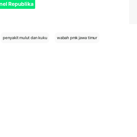
nel Republika
penyakit mulut dan kuku
wabah pmk jawa timur