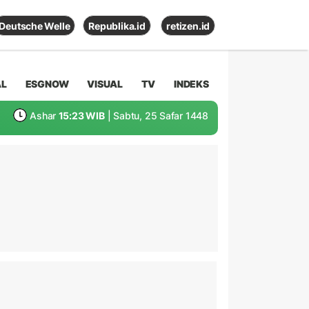
Deutsche Welle
Republika.id
retizen.id
AL
ESGNOW
VISUAL
TV
INDEKS
Ashar
15:23 WIB
| Sabtu, 25 Safar 1448