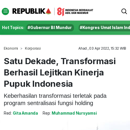
Hot Topics:
#Gubernur BI Mundur
#Kongres Umat Islam In
Ekonomi
Korporasi
Ahad , 03 Apr 2022, 15:32 WIB
Satu Dekade, Transformasi
Berhasil Lejitkan Kinerja
Pupuk Indonesia
Keberhasilan transformasi terletak pada
program sentralisasi fungsi holding
Red:
Gita Amanda
Rep:
Muhammad Nursyamsi