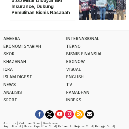
5,65 Miliar Dibayar BRI
Insurance, Dukung
Pemulihan Bisnis Nasabah
AMEERA
INTERNASIONAL
EKONOMI SYARIAH
TEKNO
SKOR
BISNIS FINANSIAL
KHAZANAH
ESGNOW
IQRA
VISUAL
ISLAM DIGEST
ENGLISH
NEWS
TV
ANALISIS
RAMADHAN
SPORT
INDEKS
About Us
|
Pedoman Siber
|
Disclaimer
Republika.id
|
Ihram.republika.co.id
|
Retizen.id
|
Rejabar.co.id
|
Rejogja.co.id
|