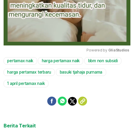
Powered by 
GliaStudios
pertamax naik
harga pertamax naik
bbm non subsidi
Mute
harga pertamax terbaru
basuki tjahaja purnama
1 april pertamax naik
Berita Terkait