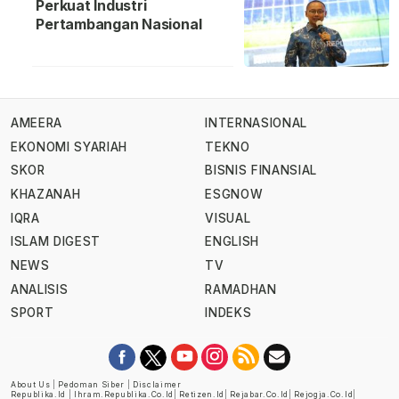
Perkuat Industri
Pertambangan Nasional
AMEERA
INTERNASIONAL
EKONOMI SYARIAH
TEKNO
SKOR
BISNIS FINANSIAL
KHAZANAH
ESGNOW
IQRA
VISUAL
ISLAM DIGEST
ENGLISH
NEWS
TV
ANALISIS
RAMADHAN
SPORT
INDEKS
About Us
|
Pedoman Siber
|
Disclaimer
Republika.id
|
Ihram.republika.co.id
|
Retizen.id
|
Rejabar.co.id
|
Rejogja.co.id
|