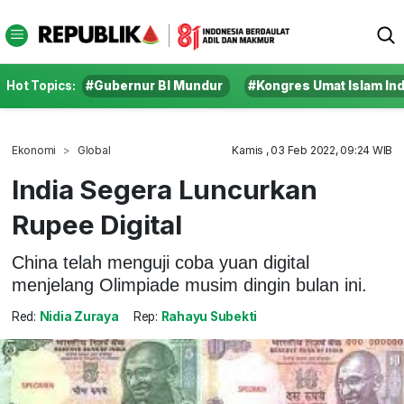
Hot Topics:
#Gubernur BI Mundur
#Kongres Umat Islam In
Ekonomi
Global
Kamis , 03 Feb 2022, 09:24 WIB
India Segera Luncurkan
Rupee Digital
China telah menguji coba yuan digital
menjelang Olimpiade musim dingin bulan ini.
Red:
Nidia Zuraya
Rep:
Rahayu Subekti