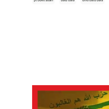
pt bukit asam
batu bara
dmo batu bara