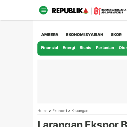
AMEERA
EKONOMI SYARIAH
SKOR
Finansial
Energi
Bisnis
Pertanian
Oto
>
>
Home
Ekonomi
Keuangan
Larangan Ekspor B