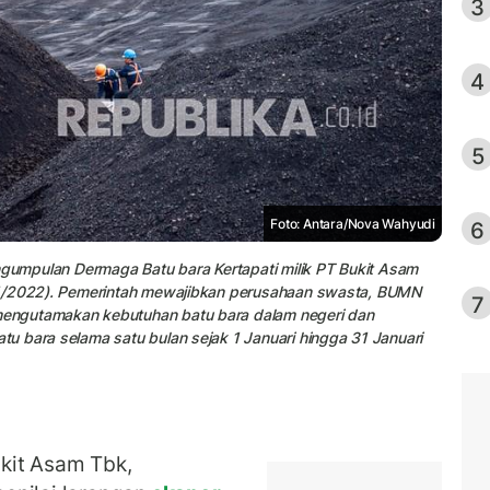
3
4
5
Foto: Antara/Nova Wahyudi
6
ngumpulan Dermaga Batu bara Kertapati milik PT Bukit Asam
/1/2022). Pemerintah mewajibkan perusahaan swasta, BUMN
7
engutamakan kebutuhan batu bara dalam negeri dan
u bara selama satu bulan sejak 1 Januari hingga 31 Januari
kit Asam Tbk,