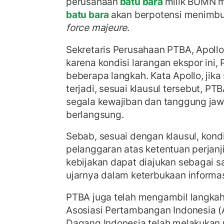
perusahaan
batu bara
milik BUMN m
batu bara
akan berpotensi menimbu
force majeure
.
Sekretaris Perusahaan PTBA, Apoll
karena kondisi larangan ekspor in
beberapa langkah. Kata Apollo, jika
terjadi, sesuai klausul tersebut, PT
segala kewajiban dan tanggung ja
berlangsung.
Sebab, sesuai dengan klausul, kondi
pelanggaran atas ketentuan perjanji
kebijakan dapat diajukan sebagai sa
ujarnya dalam keterbukaan informasi
PTBA juga telah mengambil langkah
Asosiasi Pertambangan Indonesia (A
Dagang Indonesia telah melakukan