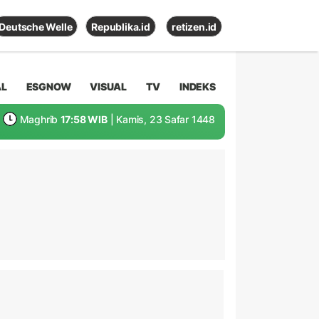
Deutsche Welle
Republika.id
retizen.id
AL
ESGNOW
VISUAL
TV
INDEKS
Maghrib
17:58 WIB
| Kamis, 23 Safar 1448