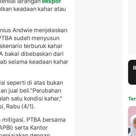
enilai larangan
ekspor
lkan keadaan kahar atau
onius Andwie menjelaskan
i, PTBA sudah menyusun
 skenario terburuk kahar
BA bakal dibebaskan dari
wab selama keadaan kahar
si seperti di atas bukan
an jual beli."Perubahan
lah satu kondisi kahar,"
Ter
, Rabu (4/1).
 mitigasi. PTBA bersama
PBI) serta Kantor
 penjajakan dengan