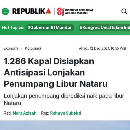
Hot Topics:
#Gubernur BI Mundur
#Kongres Umat Islam In
Ekonomi
Korporasi
Ahad , 12 Dec 2021, 16:55 WIB
1.286 Kapal Disiapkan
Antisipasi Lonjakan
Penumpang Libur Nataru
Lonjakan penumpang diprediksi naik pada libur
Nataru.
Red:
Nora Azizah
Rep:
Rahayu Subekti