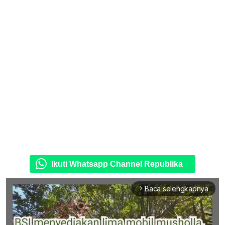
Ikuti Whatsapp Channel Republika
Baca selengkapnya
arrow_forward_ios