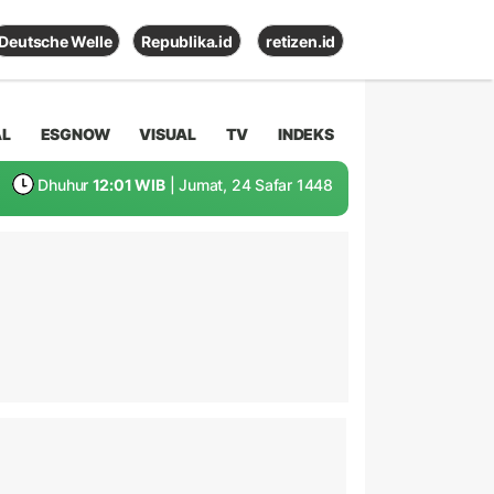
Deutsche Welle
Republika.id
retizen.id
AL
ESGNOW
VISUAL
TV
INDEKS
Dhuhur
12:01 WIB
| Jumat, 24 Safar 1448