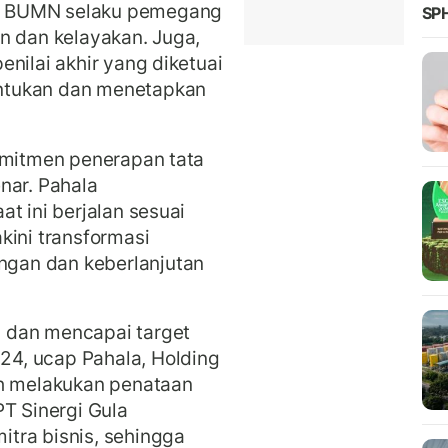
n BUMN selaku pemegang
SPH
n dan kelayakan. Juga,
nilai akhir yang diketuai
ntukan dan menetapkan
omitmen penerapan tata
nar. Pahala
t ini berjalan sesuai
kini transformasi
gan dan keberlanjutan
 dan mencapai target
4, ucap Pahala, Holding
h melakukan penataan
PT Sinergi Gula
tra bisnis, sehingga