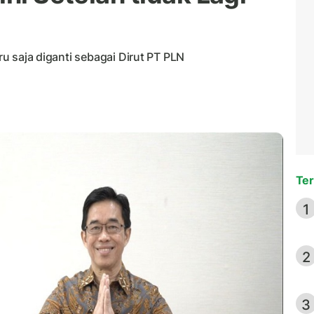
aru saja diganti sebagai Dirut PT PLN
Ter
1
2
3