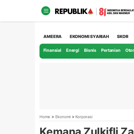
AMEERA
EKONOMI SYARIAH
SKOR
Finansial
Energi
Bisnis
Pertanian
Oto
>
>
Home
Ekonomi
Korporasi
Kemana Zulkifli Za