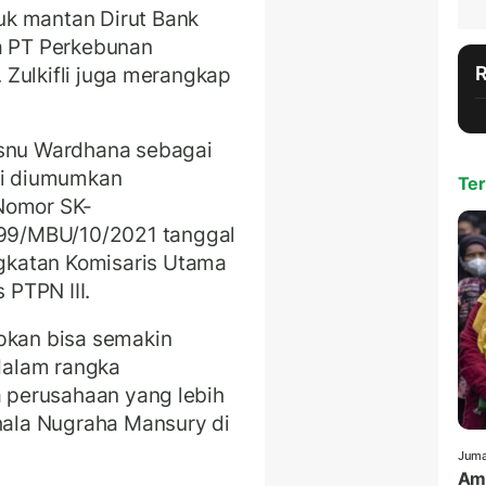
k mantan Dirut Bank
ma PT Perkebunan
. Zulkifli juga merangkap
isnu Wardhana sebagai
ini diumumkan
Ter
Nomor SK-
99/MBU/10/2021 tanggal
gkatan Komisaris Utama
PTPN III.
apkan bisa semakin
dalam rangka
a perusahaan yang lebih
ahala Nugraha Mansury di
Juma
Amr