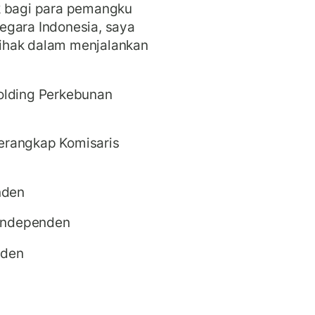
k bagi para pemangku
egara Indonesia, saya
ihak dalam menjalankan
olding Perkebunan
 merangkap Komisaris
nden
 Independen
nden