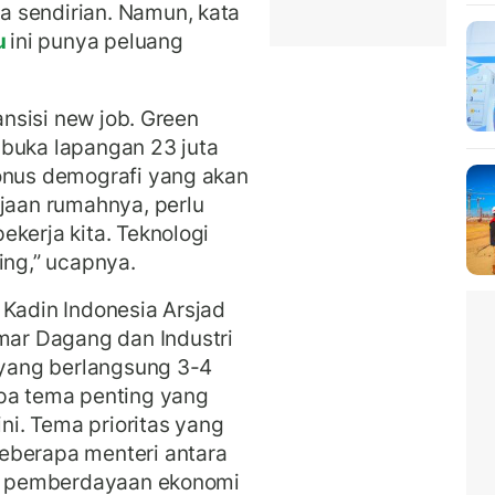
 sendirian. Namun, kata
au
ini punya peluang
ransisi new job. Green
mbuka lapangan 23 juta
bonus demografi yang akan
rjaan rumahnya, perlu
kerja kita. Teknologi
ing,” ucapnya.
 Kadin Indonesia Arsjad
ar Dagang dan Industri
i yang berlangsung 3-4
a tema penting yang
ini. Tema prioritas yang
eberapa menteri antara
ya, pemberdayaan ekonomi