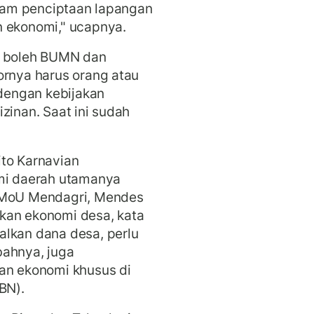
dalam penciptaan lapangan
n ekonomi," ucapnya.
a boleh BUMN dan
ornya harus orang atau
 dengan kebijakan
zinan. Saat ini sudah
ito Karnavian
i daerah utamanya
i MoU Mendagri, Mendes
kan ekonomi desa, kata
alkan dana desa, perlu
bahnya, juga
n ekonomi khusus di
BN).