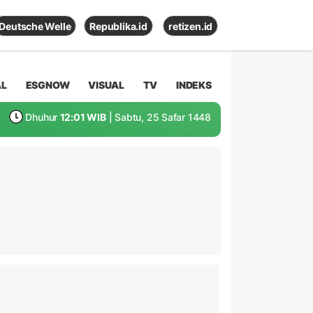
Deutsche Welle
Republika.id
retizen.id
AL
ESGNOW
VISUAL
TV
INDEKS
Dhuhur
12:01 WIB
| Sabtu, 25 Safar 1448