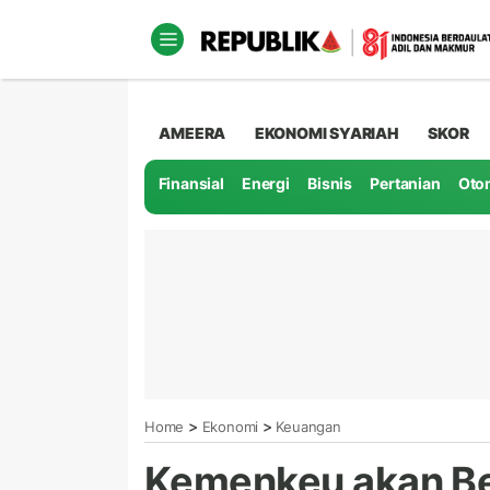
AMEERA
EKONOMI SYARIAH
SKOR
Finansial
Energi
Bisnis
Pertanian
Oto
>
>
Home
Ekonomi
Keuangan
Kemenkeu akan Ber