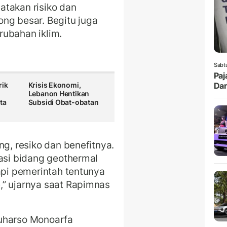
atakan risiko dan
long besar. Begitu juga
rubahan iklim.
Sabt
Paj
Da
rik
Krisis Ekonomi,
Lebanon Hentikan
ta
Subsidi Obat-obatan
g, resiko dan benefitnya.
tasi bidang geothermal
api pemerintah tentunya
,” ujarnya saat Rapimnas
Suharso Monoarfa