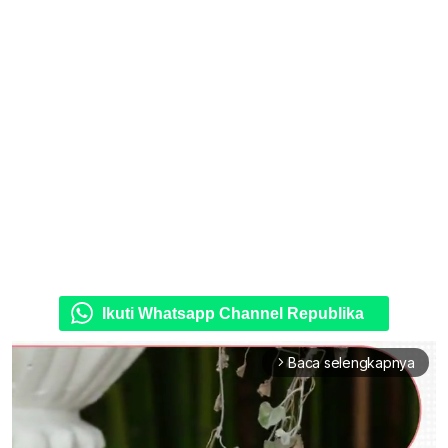
Ikuti Whatsapp Channel Republika
Baca selengkapnya
arrow_forward_ios