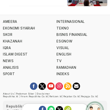
AMEERA
INTERNASIONAL
EKONOMI SYARIAH
TEKNO
SKOR
BISNIS FINANSIAL
KHAZANAH
ESGNOW
IQRA
VISUAL
ISLAM DIGEST
ENGLISH
NEWS
TV
ANALISIS
RAMADHAN
SPORT
INDEKS
About Us
|
Pedoman Siber
|
Disclaimer
Republika.id
|
Ihram.republika.co.id
|
Retizen.id
|
Rejabar.co.id
|
Rejogja.co.id
|
Republika telah diverifikasi oleh Dewan Pers