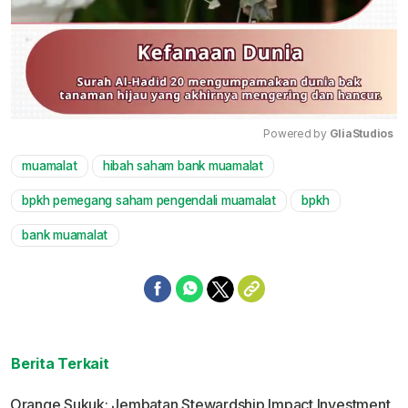
Powered by 
GliaStudios
muamalat
hibah saham bank muamalat
Mute
bpkh pemegang saham pengendali muamalat
bpkh
bank muamalat
Berita Terkait
Orange Sukuk: Jembatan Stewardship Impact Investment